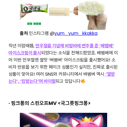
출처
인스타그램 @
yum_yum_kkakka
작년 이맘때쯤,
만우절을 기념해 바밤바에 변주를 준 ‘배뱀배’
아이스크림이 출시
되었다는 소식을 전해드렸었죠. 배뱀배에 이
어 이번 만우절엔 쌀맛 ‘벼볌벼’ 아이스크림을 출시했어요! 소
비자 반응을 보기 위한 페이크 상품인가 싶지만, 진짜로 출시된
상품이 맞아요! 여러 SNS와 커뮤니티에서 벼볌벼 역시
‘열받
는다’, ‘킹받는다’며 바이럴
되고 있답니다
· 핑크퐁의 스핀오프MV <국그릇핑크퐁>