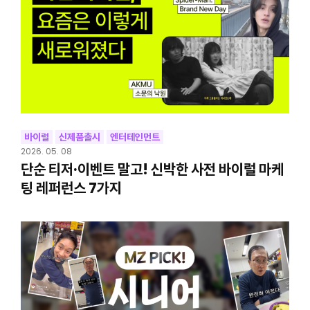
바이럴
신제품출시
엔터테인먼트
2026. 05. 08
단순 티저·이벤트 말고! 신박한 사전 바이럴 마케
팅 레퍼런스 7가지