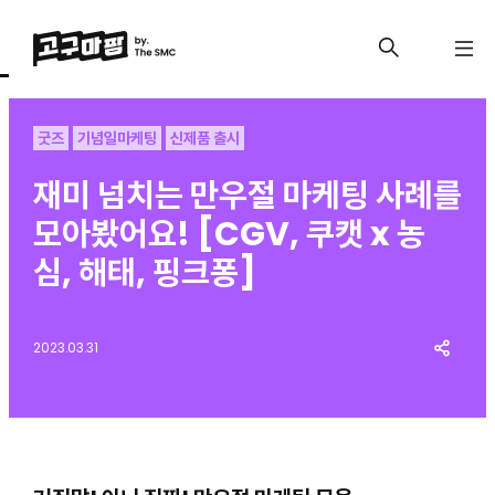
굿즈
기념일마케팅
신제품 출시
재미 넘치는 만우절 마케팅 사례를
모아봤어요! [CGV, 쿠캣 x 농
심, 해태, 핑크퐁]
2023.03.31