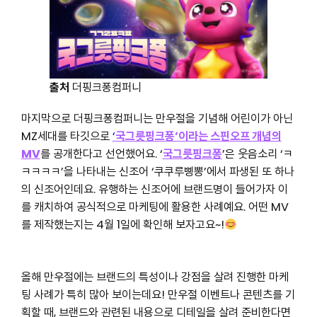
출처
더핑크퐁컴퍼니
마지막으로 더핑크퐁컴퍼니는 만우절을 기념해 어린이가 아닌
MZ세대를 타깃으로
‘
국그릇핑크퐁’이라는 스핀오프 개념의
MV
를 공개한다고 선언했어요. ‘
국그릇핑크퐁
’은 웃음소리 ‘ㅋ
ㅋㅋㅋㅋ’을 나타내는 신조어 ‘쿠쿠루삥뽕’에서 파생된 또 하나
의 신조어인데요. 유행하는 신조어에 브랜드명이 들어가자 이
를 캐치하여 공식적으로 마케팅에 활용한 사례예요. 어떤 MV
를 제작했는지는 4월 1일에 확인해 보자고요~!
올해 만우절에는 브랜드의 특성이나 강점을 살려 진행한 마케
팅 사례가 특히 많아 보이는데요! 만우절 이벤트나 콘텐츠를 기
획할 때, 브랜드와 관련된 내용으로 디테일을 살려 준비한다면