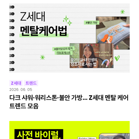
Z세대
트렌드
2026. 06. 05
다크 샤워·워리스톤·불안 가방… Z세대 멘탈 케어
트렌드 모음