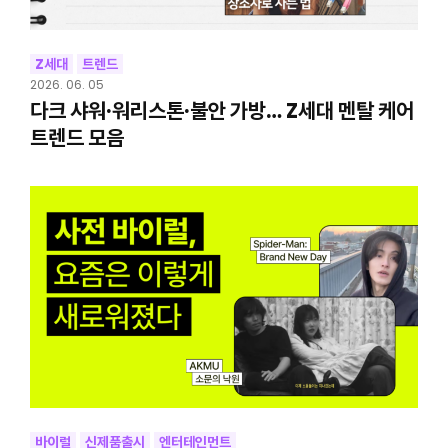
Z세대
트렌드
2026. 06. 05
다크 샤워·워리스톤·불안 가방… Z세대 멘탈 케어
트렌드 모음
바이럴
신제품출시
엔터테인먼트