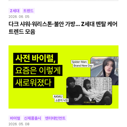
Z세대
트렌드
2026. 06. 05
다크 샤워·워리스톤·불안 가방… Z세대 멘탈 케어
트렌드 모음
바이럴
신제품출시
엔터테인먼트
2026. 05. 08