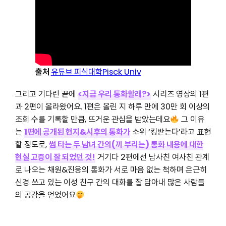
출처
유튜브 피식대학Pisck Univ
그리고 기다린 끝에
<지금 우리 통화할래?>
시리즈 영상의 1편
과 2편이 올라왔어요. 1편은 올린 지 하루 만에 30만 회 이상의
조회 수를 기록할 만큼, 뜨거운 관심을 받았는데요
그 이유
는
1편에 공개된 현지&시후의 통화가
소위 ‘킹받는다’라고 표현
할 정도로,
썸 타는 두 남녀 간의(끼 부리는) 통화 내용에 대한
현실 고증이 잘 되었던 것!
거기다 2편에선 남사친 여사친 관계
로 나오는 채원&진웅의 통화가 서로 마음 없는 척하며 은근히
신경 쓰고 있는 이성 친구 간의 대화를 잘 담아내 많은 사람들
의 공감을 얻었어요