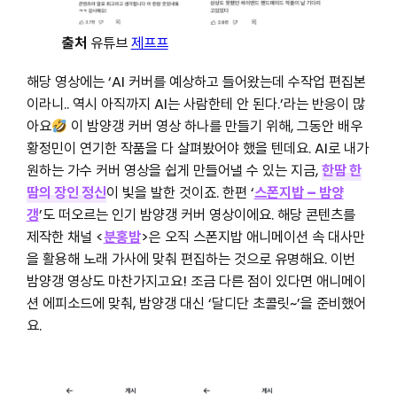
출처
유튜브
제프프
해당 영상에는 ‘AI 커버를 예상하고 들어왔는데 수작업 편집본
이라니.. 역시 아직까지 AI는 사람한테 안 된다.’라는 반응이 많
아요
이 밤양갱 커버 영상 하나를 만들기 위해, 그동안 배우
황정민이 연기한 작품을 다 살펴봤어야 했을 텐데요. AI로 내가
원하는 가수 커버 영상을 쉽게 만들어낼 수 있는 지금,
한땀 한
땀의 장인 정신
이 빛을 발한 것이죠. 한편 ‘
스폰지밥 – 밤양
갱
’도 떠오르는 인기 밤양갱 커버 영상이에요. 해당 콘텐츠를
제작한 채널 <
분홍밤
>은 오직 스폰지밥 애니메이션 속 대사만
을 활용해 노래 가사에 맞춰 편집하는 것으로 유명해요. 이번
밤양갱 영상도 마찬가지고요! 조금 다른 점이 있다면 애니메이
션 에피소드에 맞춰, 밤양갱 대신 ‘달디단 초콜릿~’을 준비했어
요.