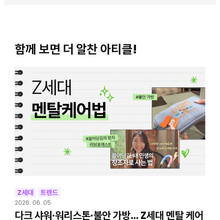
함께 보면 더 알찬 아티클!
Z세대
트렌드
2026. 06. 05
다크 샤워·워리스톤·불안 가방… Z세대 멘탈 케어