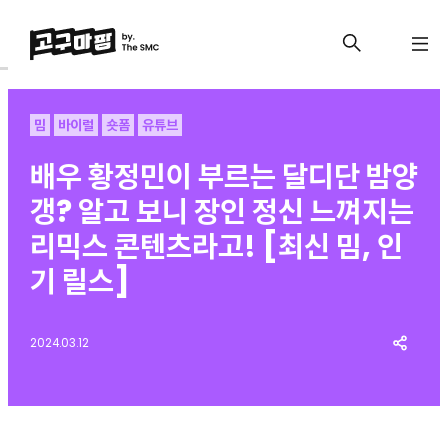
밈
바이럴
숏폼
유튜브
배우 황정민이 부르는 달디단 밤양
갱? 알고 보니 장인 정신 느껴지는
리믹스 콘텐츠라고! [최신 밈, 인
기 릴스]
2024.03.12