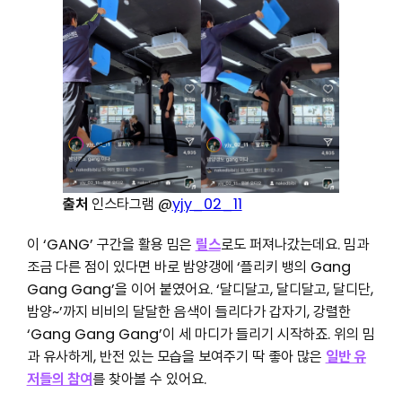
출처
인스타그램 @
yjy_02_11
이 ‘GANG’ 구간을 활용 밈은
릴스
로도 퍼져나갔는데요. 밈과
조금 다른 점이 있다면 바로 밤양갱에 ‘플리키 뱅의 Gang
Gang Gang’을 이어 붙였어요. ‘달디달고, 달디달고, 달디단,
밤양~’까지 비비의 달달한 음색이 들리다가 갑자기, 강렬한
‘Gang Gang Gang’이 세 마디가 들리기 시작하죠. 위의 밈
과 유사하게, 반전 있는 모습을 보여주기 딱 좋아 많은
일반 유
저들의 참여
를 찾아볼 수 있어요.