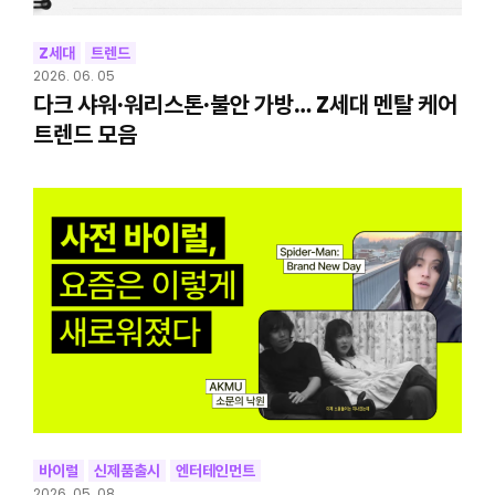
Z세대
트렌드
2026. 06. 05
다크 샤워·워리스톤·불안 가방… Z세대 멘탈 케어
트렌드 모음
바이럴
신제품출시
엔터테인먼트
2026. 05. 08