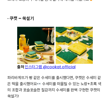
· 쿠캣 – 쑥설기
출처
인스타그램
@cookat.official
파리바게뜨가 빵 같은 수세미를 출시했다면, 쿠캣은 수세미 같
은 떡을 출시했어요
수세미를 떠올릴 수 있는 노랑+초록 색
의 조합과 포슬포슬한 질감까지 수세미를 완벽 구현한 쿠캣의
쑥설기!