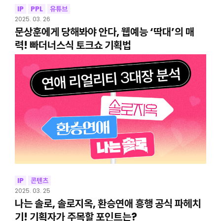
IP
PPL
유튜브
2025. 03. 26
문상훈에게 당해봐야 안다, 웹예능 ‘딱대’의 매
력! 빠더너스식 토크쇼 기획법
IP
콘텐츠
2025. 03. 25
나는 솔로, 솔로지옥, 환승연애 흥행 공식 파헤치
기! 기획자가 주목할 포인트는?