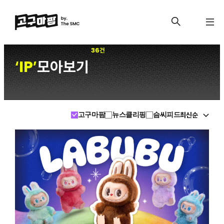
36건
IP
모아보기
‘
’
최신순
고구마팜
뉴스클리핑
슴씨피드