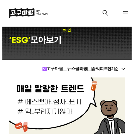
28건
ESG
모아보기
‘
’
인기순
고구마팜
뉴스클리핑
슴씨피드