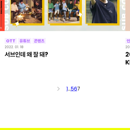
OTT
유튜브
콘텐츠
2022. 01. 18
20
서브인데 왜 잘 돼?
2
K
<
1
…
5
6
7