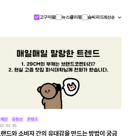
최신순
고구마팜
뉴스클리핑
슴씨피드
세계관
유튜브
콘텐츠
22. 02. 25
랜드와 소비자 간의 유대감을 만드는 방법이 궁금