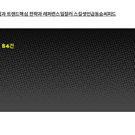
밈과 트렌드
핵심 전략과 레퍼런스
일잘러 스킬셋
인급동
슴씨피드
84건