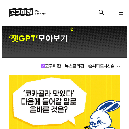
1건
챗GPT
모아보기
‘
’
최신순
고구마팜
뉴스클리핑
슴씨피드