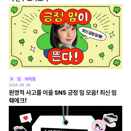
X
밈
바이럴
2024. 08. 06
원영적 사고를 이을 SNS 긍정 밈 모음! 최신 밈
췌에크!