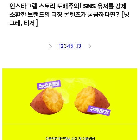
인스타그램 스토리 도배주의! SNS 유저를 강제
소환한 브랜드의 티징 콘텐츠가 궁금하다면? [빙
그레, 티저]
<
1
2
3
4
5
…
13
>
이용약관
개인정보 수집 및 이용방침