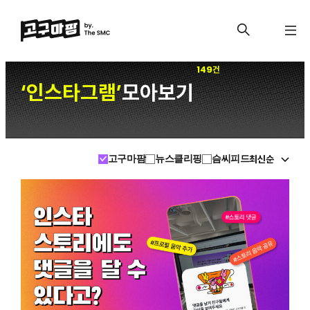
149건
인스타그램
모아보기
‘
’
최신순
고구마팜
뉴스클리핑
슴씨피드