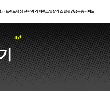
밈과 트렌드
핵심 전략과 레퍼런스
일잘러 스킬셋
인급동
슴씨피드
4건
기