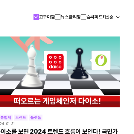
최신순
고구마팜
뉴스클리핑
슴씨피드
유통업계
트렌드
플랫폼
24. 01. 31
이소를 보면 2024 트렌드 흐름이 보인다! 국민가