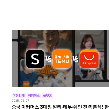
유통업계
이커머스
플랫폼
2025. 06. 27
중국 이커머스 3대장 알리·테무·쉬인 전격 분석! 한