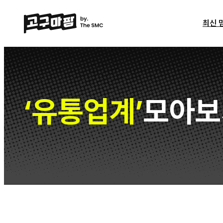
최신 
유통업계
모아보
‘
’