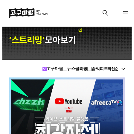
1건
스트리밍
모아보기
‘
’
최신순
고구마팜
뉴스클리핑
슴씨피드