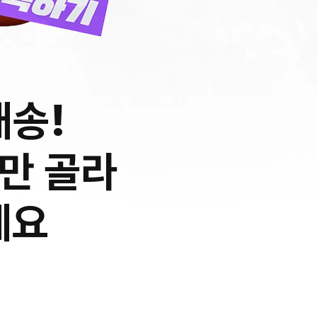
배송!
만 골라
게요