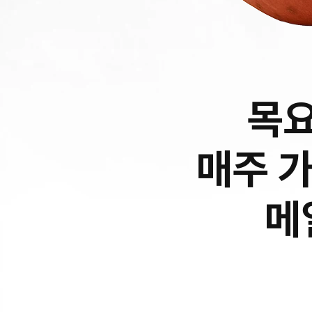
목요
매주 
메