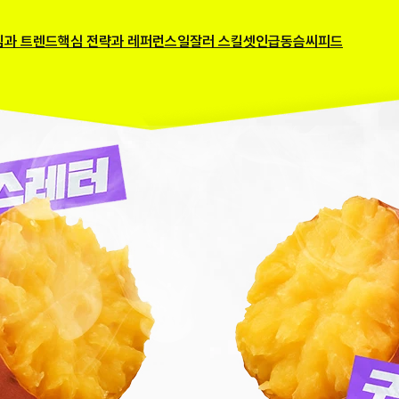
밈과 트렌드
핵심 전략과 레퍼런스
일잘러 스킬셋
인급동
슴씨피드