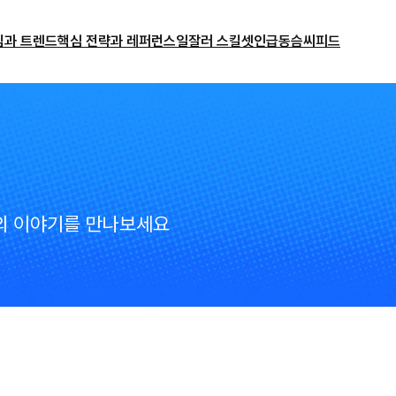
밈과 트렌드
핵심 전략과 레퍼런스
일잘러 스킬셋
인급동
슴씨피드
C의 이야기를 만나보세요