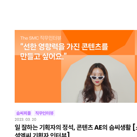
슴씨피플
직무인터뷰
2023. 03. 20
일 잘하는 기획자의 정석, 콘텐츠 AE의 슴씨생활 [
셜엠씨 기획자 인터뷰]