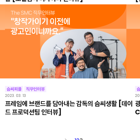
슴씨피플
직무인터뷰
2023. 03. 13
20
프레임에 브랜드를 담아내는 감독의 슴씨생활 [데이
광
드 프로덕션팀 인터뷰]
C