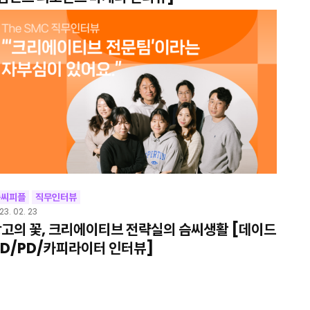
슴씨피플
직무인터뷰
23. 02. 23
고의 꽃, 크리에이티브 전략실의 슴씨생활 [데이드
D/PD/카피라이터 인터뷰]