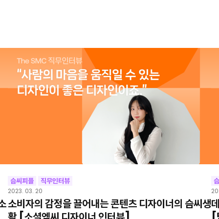
슴씨피플
직무인터뷰
2023. 03. 20
20
소
소비자의 감정을 끌어내는 콘텐츠 디자이너의 슴씨생
데
활 [소셜엠씨 디자이너 인터뷰]
[