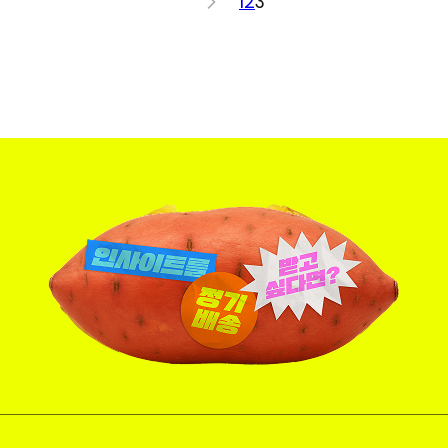
<
1
2
3