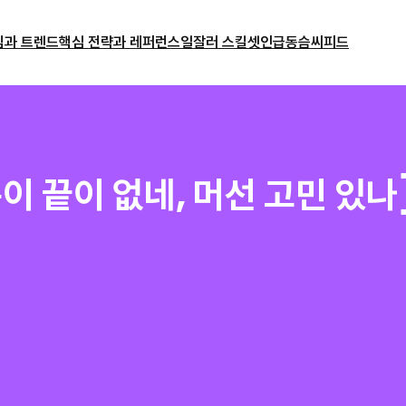
밈과 트렌드
핵심 전략과 레퍼런스
일잘러 스킬셋
인급동
슴씨피드
이 끝이 없네, 머선 고민 있나