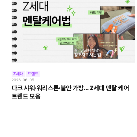
Z세대
트렌드
2026. 06. 05
다크 샤워·워리스톤·불안 가방… Z세대 멘탈 케어
트렌드 모음