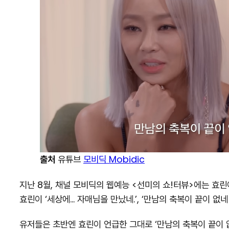
출처
유튜브
모비딕 Mobidic
지난 8월, 채널 모비딕의 웹예능 <선미의 쇼!터뷰>에는 효
효린이 ‘세상에… 자매님을 만났네.’, ‘만남의 축복이 끝이 없
유저들은 초반엔 효린이 언급한 그대로 ‘만남의 축복이 끝이