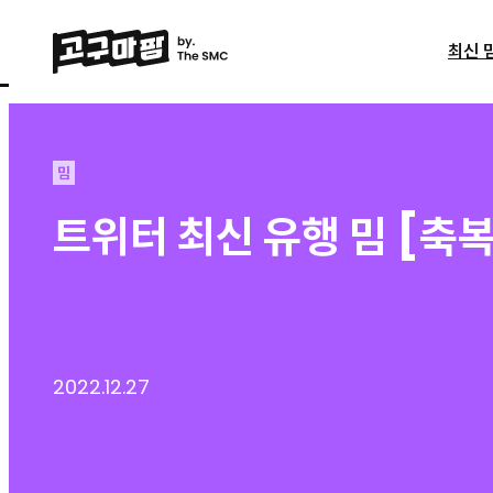
최신 
밈
트위터 최신 유행 밈 [축복
2022.12.27