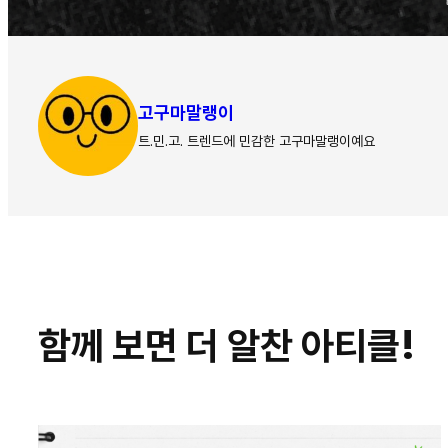
고구마말랭이
트.민.고. 트렌드에 민감한 고구마말랭이예요
함께 보면 더 알찬 아티클!