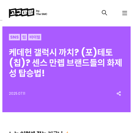
SNS
밈
바이럴
케데헌 갤럭시 까치? (포)테토
(칩)? 센스 만렙 브랜드들의 화제
성 탑승법!
2025.07.11