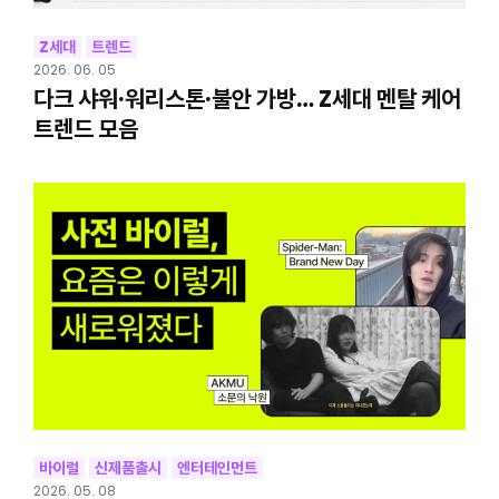
Z세대
트렌드
2026. 06. 05
다크 샤워·워리스톤·불안 가방… Z세대 멘탈 케어
트렌드 모음
바이럴
신제품출시
엔터테인먼트
2026. 05. 08