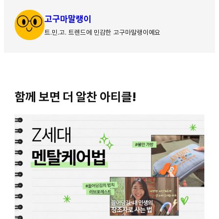
고구마말랭이
트.민.고. 트렌드에 민감한 고구마말랭이예요
함께 보면 더 알찬 아티클!