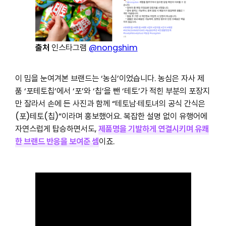
출처
인스타그램
@nongshim
이 밈을 눈여겨본 브랜드는 ‘농심’이었습니다. 농심은 자사 제
품 ‘포테토칩’에서 ‘포’와 ‘칩’을 뺀 ‘테토’가 적힌 부분의 포장지
만 잘라서 손에 든 사진과 함께 “테토남·테토녀의 공식 간식은
(포)테토(칩)”이라며 홍보했어요. 복잡한 설명 없이 유행어에
자연스럽게 탑승하면서도,
제품명을 기발하게 연결시키며 유쾌
한 브랜드 반응을 보여준 셈
이죠.