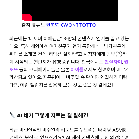
출처
유튜브
권또또 KWONTTOTTO
최근에는 ‘테토녀 X 에겐남’ 조합의 콘텐츠가 인기를 끌고 있는
데요! 특히 해외에선 여자친구가 먼저 등장해 “내 남자친구의
취미를 소개할 건데, 리액션 잘해라”고 시청자에게 당부(?)하
며 시작되는 챌린지가 유행 중입니다. 한국에서도
한살차이
,
권
또또
등의 크리에이터들은 물론
아이돌
까지도 참여하며 빠르게
확산되고 있어요. 제품명이나 비주얼 속 단어와 연결하기 어렵
다면, 이런 챌린지를 활용해 보는 것도 좋을 것 같네요!
AI 네가 그렇게 자르는 걸 잘해?!
최근 비현실적인 비주얼의 키보드를 두드리는 타이핑 ASMR
콘텐츠, 보신 적 있으신가요? AI 제작 콘텐츠에 대한 의견은 여