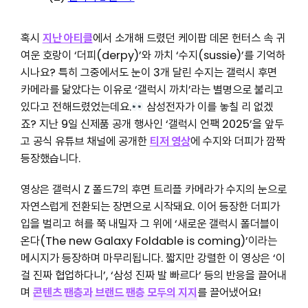
혹시
지난 아티클
에서 소개해 드렸던 케이팝 데몬 헌터스 속 귀
여운 호랑이 ‘더피(derpy)’와 까치 ‘수지(sussie)’를 기억하
시나요? 특히 그중에서도 눈이 3개 달린 수지는 갤럭시 후면
카메라를 닮았다는 이유로 ‘갤럭시 까치’라는 별명으로 불리고
있다고 전해드렸었는데요.
삼성전자가 이를 놓칠 리 없겠
죠? 지난 9일 신제품 공개 행사인 ‘갤럭시 언팩 2025’을 앞두
고 공식 유튜브 채널에 공개한
티저 영상
에 수지와 더피가 깜짝
등장했습니다.
영상은 갤럭시 Z 폴드7의 후면 트리플 카메라가 수지의 눈으로
자연스럽게 전환되는 장면으로 시작돼요. 이어 등장한 더피가
입을 벌리고 혀를 쭉 내밀자 그 위에 ‘새로운 갤럭시 폴더블이
온다(The new Galaxy Foldable is coming)’이라는
메시지가 등장하며 마무리됩니다. 짧지만 강렬한 이 영상은 ‘이
걸 진짜 협업하다니’, ‘삼성 진짜 발 빠르다’ 등의 반응을 끌어내
며
콘텐츠 팬층과 브랜드 팬층 모두의 지지
를 끌어냈어요!