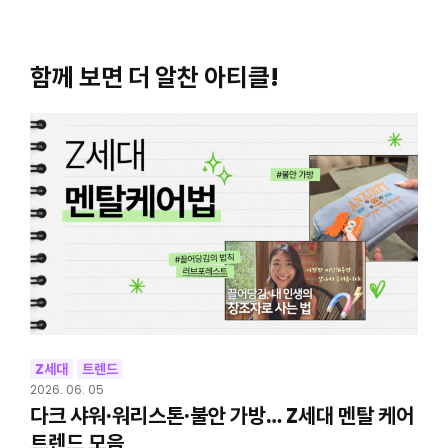
함께 보면 더 알찬 아티클!
Z세대
트렌드
2026. 06. 05
다크 샤워·워리스톤·불안 가방… Z세대 멘탈 케어
트렌드 모음