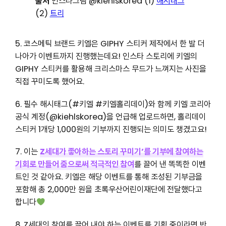
출처
인스타그램 @kiehlskorea (1)
해시태그
(2)
트리
5. 코스메틱 브랜드 키엘은 GIPHY 스티커 제작에서 한 발 더
나아가 이벤트까지 진행했는데요! 인스타 스토리에 키엘의
GIPHY 스티커를 활용해 크리스마스 무드가 느껴지는 사진을
직접 꾸미도록 했어요.
6. 필수 해시태그(#키엘 #키엘홀리데이)와 함께 키엘 코리아
공식 계정(@kiehlskorea)을 언급해 업로드하면, 홀리데이
스티커 1개당 1,000원의 기부까지 진행되는 의미도 챙겼고요!
7. 이는
Z세대가 좋아하는 스토리 꾸미기’를 기부에 참여하는
기회로 만들어 줌으로써 적극적인 참여
를 끌어 낸 똑똑한 이벤
트인 것 같아요. 키엘은 해당 이벤트를 통해 조성된 기부금을
포함해 총 2,000만 원을 초록우산어린이재단에 전달했다고
합니다
8. Z세대의 참여를 끌어 내야 하는 이벤트를 기획 중이라면 반