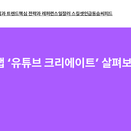
밈과 트렌드
핵심 전략과 레퍼런스
일잘러 스킬셋
인급동
슴씨피드
앱 ‘유튜브 크리에이트’ 살펴