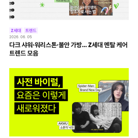
Z세대
트렌드
2026. 06. 05
다크 샤워·워리스톤·불안 가방… Z세대 멘탈 케어
트렌드 모음