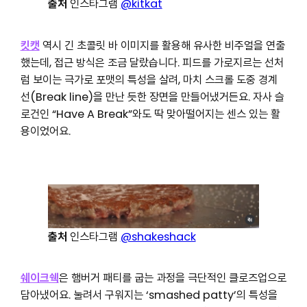
출처
인스타그램
@kitkat
킷캣
역시 긴 초콜릿 바 이미지를 활용해 유사한 비주얼을 연출
했는데, 접근 방식은 조금 달랐습니다. 피드를 가로지르는 선처
럼 보이는 극가로 포맷의 특성을 살려, 마치 스크롤 도중 경계
선(Break line)을 만난 듯한 장면을 만들어냈거든요. 자사 슬
로건인 “Have A Break”와도 딱 맞아떨어지는 센스 있는 활
용이었어요.
출처
인스타그램
@shakeshack
쉐이크쉑
은 햄버거 패티를 굽는 과정을 극단적인 클로즈업으로
담아냈어요. 눌려서 구워지는 ‘smashed patty’의 특성을