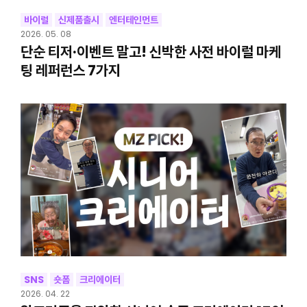
바이럴
신제품출시
엔터테인먼트
2026. 05. 08
단순 티저·이벤트 말고! 신박한 사전 바이럴 마케
팅 레퍼런스 7가지
SNS
숏폼
크리에이터
2026. 04. 22