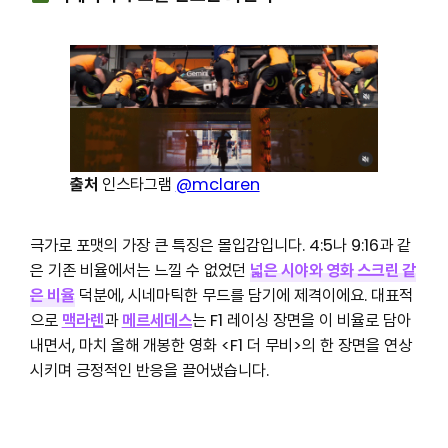
출처
인스타그램
@mclaren
극가로 포맷의 가장 큰 특징은 몰입감입니다. 4:5나 9:16과 같
은 기존 비율에서는 느낄 수 없었던
넓은 시야와 영화 스크린 같
은 비율
덕분에, 시네마틱한 무드를 담기에 제격이에요. 대표적
으로
맥라렌
과
메르세데스
는 F1 레이싱 장면을 이 비율로 담아
내면서, 마치 올해 개봉한 영화 <F1 더 무비>의 한 장면을 연상
시키며 긍정적인 반응을 끌어냈습니다.