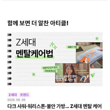
함께 보면 더 알찬 아티클!
Z세대
트렌드
2026. 06. 05
다크 샤워·워리스톤·불안 가방… Z세대 멘탈 케어