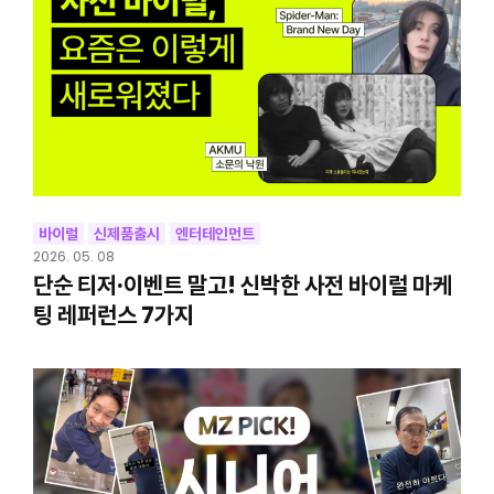
바이럴
신제품출시
엔터테인먼트
2026. 05. 08
단순 티저·이벤트 말고! 신박한 사전 바이럴 마케
팅 레퍼런스 7가지