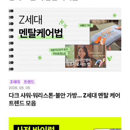
Z세대
트렌드
2026. 06. 05
다크 샤워·워리스톤·불안 가방… Z세대 멘탈 케어
트렌드 모음