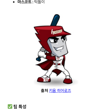
마스코트 :
턱돌이
출처
키움 히어로즈
팀 특성