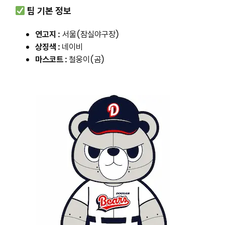
팀 기본 정보
연고지 :
서울(잠실야구장)
상징색 :
네이비
마스코트 :
철웅이(곰)