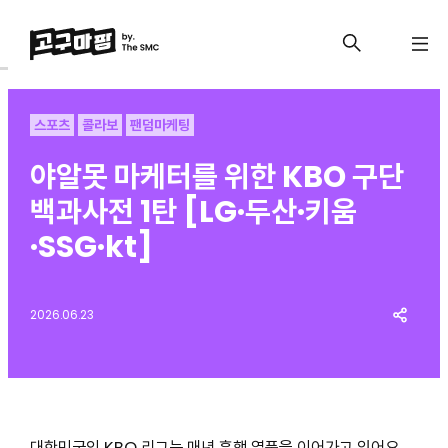
스포츠
콜라보
팬덤마케팅
야알못 마케터를 위한 KBO 구단
백과사전 1탄 [LG·두산·키움
·SSG·kt]
2026.06.23
대한민국의 KBO 리그는 매년 흥행 열풍을 이어가고 있어요.