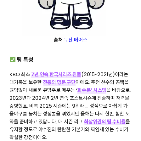
출처
두산 베어스
팀 특성
KBO 최초
7년 연속 한국시리즈 진출
(2015~2021년)이라는
대기록을 보유한
전통의 명문 구단
이에요. 주전 선수의 공백을
끊임없이 새로운 유망주로 메우는 ‘
화수분’ 시스템
을 바탕으로,
2023년과 2024년 2년 연속 포스트시즌에 진출하며 저력을
증명했죠. 비록 2025 시즌에는 9위라는 성적으로 아쉽게 가
을야구를 놓치는 성장통을 겪었지만 올해는 다시 한번 힘찬 도
약을 준비하고 있답니다. 매 시즌 리그
최상위권의 팀 수비율
을
유지할 정도로 야수진의 탄탄한 기본기와 짜임새 있는 수비가
확실한 강점이에요.