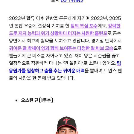
출처
LG TWINS
2023년 합류 이후 안방을 든든하게 지키며 2023년, 2025
년 통합 우승에 결정적 기여를 한
팀의 핵심 포수
예요.
강력한
도루 저지 능력과 위기 상황마다 터지는 시원한 홈런포
로 공수
양면에서 최고의 활약을 보여주고 있답니다. 경기장 안팎에서
귀여운 딸 박채이 양과 함께 보여주는 다정한 딸 바보 모습
으로
팬들에게 큰 미소를 자아내고 있죠. 채이 양은 시즌권을 끊고
열정적으로 직관하러 다니는 ‘찐 엘린이’로 소문나 있어요.
팀
응원가를 열창하고 춤을 추는 귀여운 매력
을 뽐내며 트윈스 팬
들의 사랑을 한 몸에 받고 있답니다.
오스틴 딘(1루수)