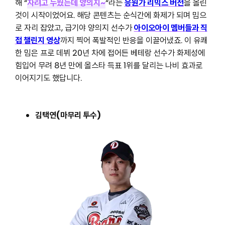
해 “
자려고 누웠는데 양의지~
“라는
응원가 리믹스 버전
을 올린
것이 시작이었어요. 해당 콘텐츠는 순식간에 화제가 되며 밈으
로 자리 잡았고, 급기야 양의지 선수가
아이오아이 멤버들과 직
접 챌린지 영상
까지 찍어 폭발적인 반응을 이끌어냈죠. 이 유쾌
한 밈은 프로 데뷔 20년 차에 접어든 베테랑 선수가 화제성에
힘입어 무려 8년 만에 올스타 득표 1위를 달리는 나비 효과로
이어지기도 했답니다.
김택연(마무리 투수)