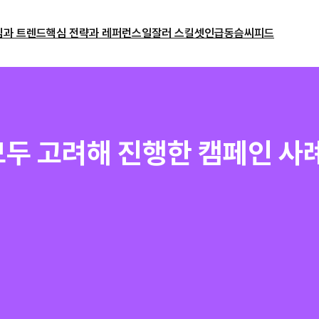
밈과 트렌드
핵심 전략과 레퍼런스
일잘러 스킬셋
인급동
슴씨피드
모두 고려해 진행한 캠페인 사