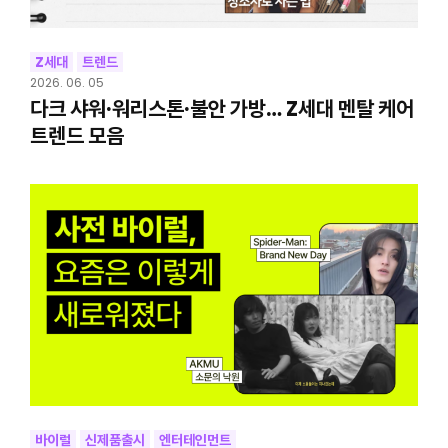
Z세대
트렌드
2026. 06. 05
다크 샤워·워리스톤·불안 가방… Z세대 멘탈 케어
트렌드 모음
바이럴
신제품출시
엔터테인먼트