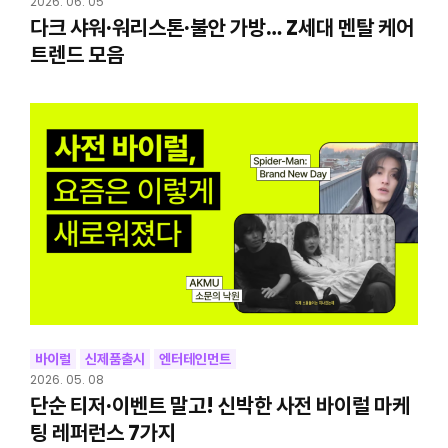
2026. 06. 05
다크 샤워·워리스톤·불안 가방… Z세대 멘탈 케어
트렌드 모음
바이럴
신제품출시
엔터테인먼트
2026. 05. 08
단순 티저·이벤트 말고! 신박한 사전 바이럴 마케
팅 레퍼런스 7가지