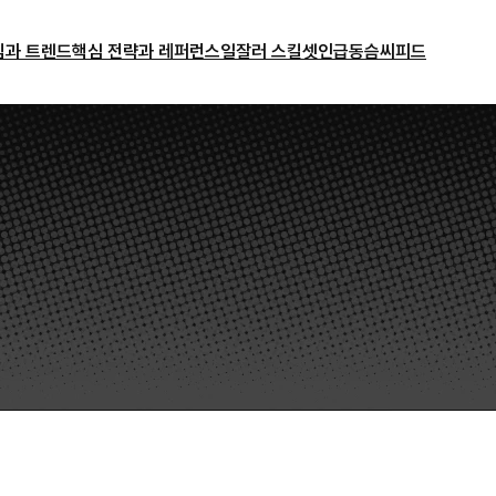
밈과 트렌드
핵심 전략과 레퍼런스
일잘러 스킬셋
인급동
슴씨피드