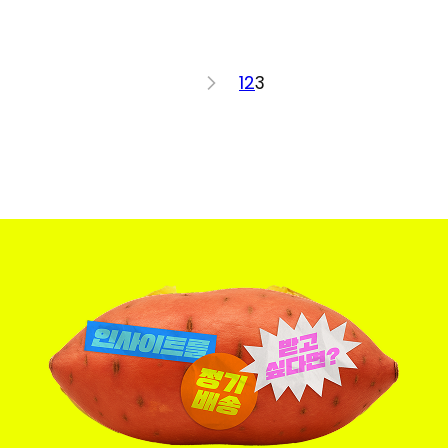
<
1
2
3