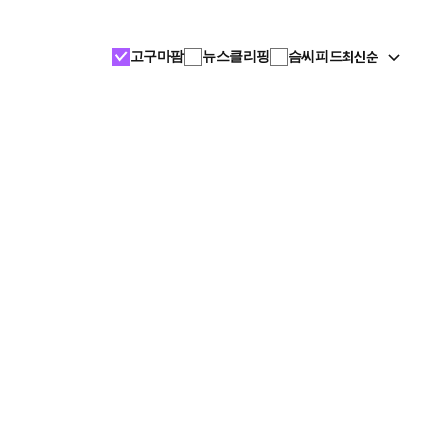
최신순
고구마팜
뉴스클리핑
슴씨피드