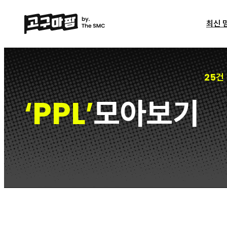
최신 
25건
PPL
모아보기
‘
’