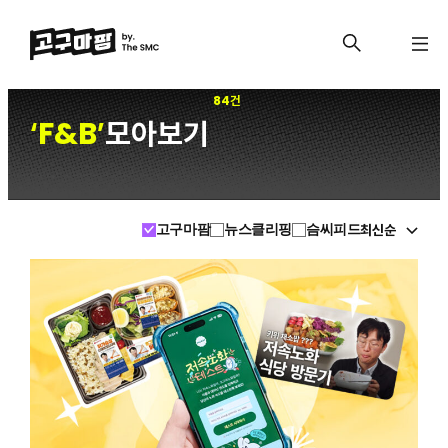
84건
F&B
모아보기
‘
’
최신순
고구마팜
뉴스클리핑
슴씨피드