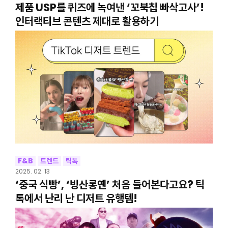
제품 USP를 퀴즈에 녹여낸 ‘꼬북칩 빠삭고사’!
인터랙티브 콘텐츠 제대로 활용하기
F&B
트렌드
틱톡
2025. 02. 13
‘중국 식빵’, ‘빙산롱옌’ 처음 들어본다고요? 틱
톡에서 난리 난 디저트 유행템!