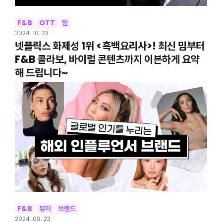
F&B
OTT
밈
2024. 10. 23
넷플릭스 화제성 1위 <흑백요리사>! 최신 밈부터
F&B 콜라보, 바이럴 콘텐츠까지 이븐하게 요약
해 드립니다~
F&B
뷰티
브랜드
2024. 09. 23