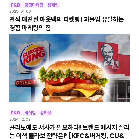
F&B
경험마케팅
캠페인
2025. 01. 08
전석 매진된 아웃백의 티켓팅! 과몰입 유발하는
경험 마케팅의 힘
F&B
바이럴
콜라보
2024. 12. 09
콜라보에도 서사가 필요하다! 브랜드 메시지 살리
는 이색 콜라보 전략은? [KFC&버거킹, CU&