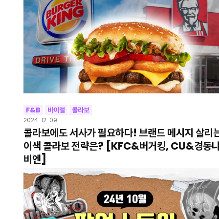
F&B
바이럴
콜라보
2024. 12. 09
콜라보에도 서사가 필요하다! 브랜드 메시지 살리
이색 콜라보 전략은? [KFC&버거킹, CU&경동
비엔]