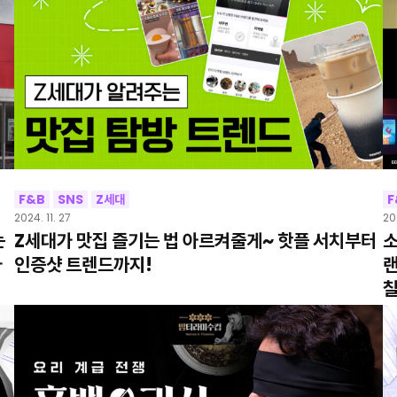
F&B
SNS
Z세대
F
2024. 11. 27
202
는
Z세대가 맛집 즐기는 법 아르켜줄게~ 핫플 서치부터
소
나
인증샷 트렌드까지!
랜