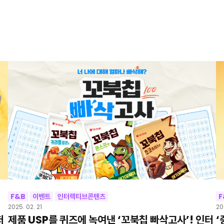
F&B
이벤트
인터랙티브콘텐츠
F
2025. 02. 21
20
저
제품 USP를 퀴즈에 녹여낸 ‘꼬북칩 빠삭고사’! 인터
‘