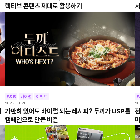
랙티브 콘텐츠 제대로 활용하기
서
F&B
바이럴
이벤트
F
2025. 01. 20
20
비
가만히 있어도 바이럴 되는 레시피? 두끼가 USP를
전
캠페인으로 만든 비결
마