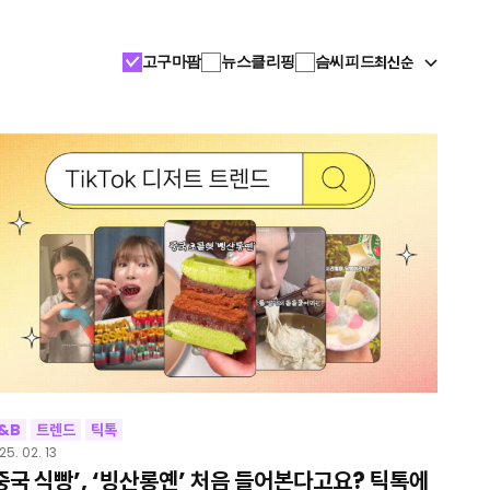
최신순
고구마팜
뉴스클리핑
슴씨피드
&B
트렌드
틱톡
25. 02. 13
중국 식빵’, ‘빙산롱옌’ 처음 들어본다고요? 틱톡에