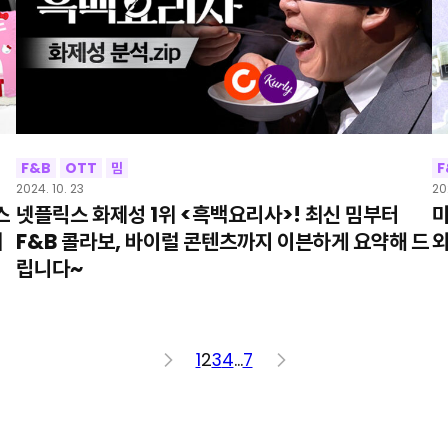
F&B
OTT
밈
F
2024. 10. 23
20
스
넷플릭스 화제성 1위 <흑백요리사>! 최신 밈부터
미
어
F&B 콜라보, 바이럴 콘텐츠까지 이븐하게 요약해 드
외
립니다~
<
1
2
3
4
…
7
>