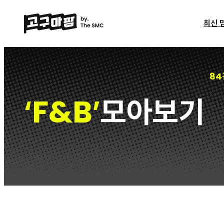
최신 
84
F&B
모아보기
‘
’