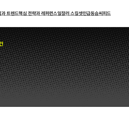
밈과 트렌드
핵심 전략과 레퍼런스
일잘러 스킬셋
인급동
슴씨피드
건