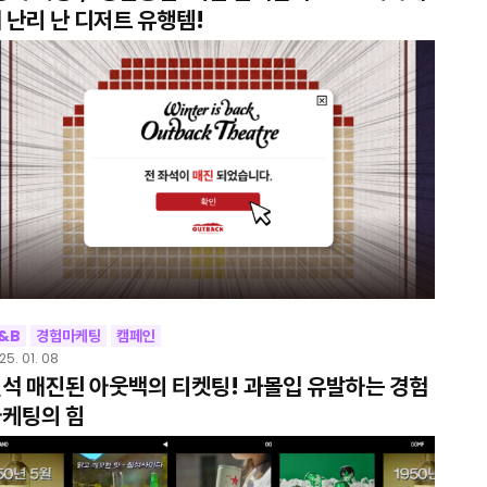
 난리 난 디저트 유행템!
&B
경험마케팅
캠페인
25. 01. 08
석 매진된 아웃백의 티켓팅! 과몰입 유발하는 경험
케팅의 힘