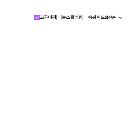
최신순
고구마팜
뉴스클리핑
슴씨피드