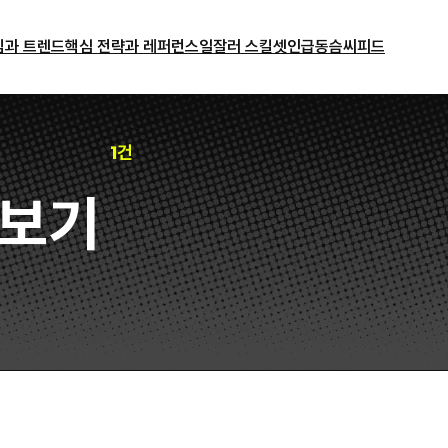
밈과 트렌드
핵심 전략과 레퍼런스
일잘러 스킬셋
인급동
슴씨피드
1건
보기