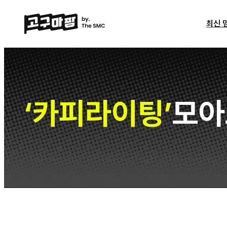
최신 
카피라이팅
모아
‘
’