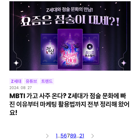
Z세대
유튜브
트렌드
2024. 08. 27
MBTI 가고 사주 온다? Z세대가 점술 문화에 빠
진 이유부터 마케팅 활용법까지 전부 정리해 왔어
요!
<
1
…
5
6
7
8
9
…
21
>