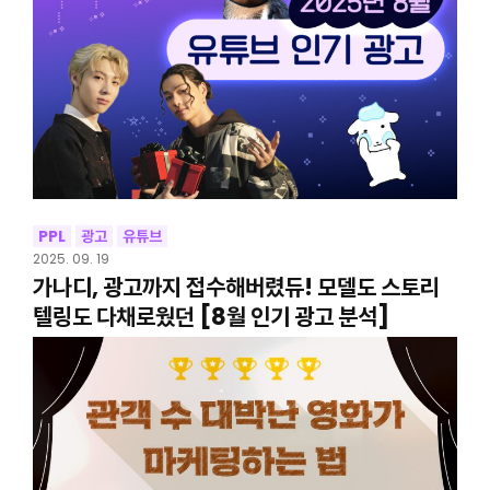
PPL
광고
유튜브
2025. 09. 19
가나디, 광고까지 접수해버렸듀! 모델도 스토리
텔링도 다채로웠던 [8월 인기 광고 분석]