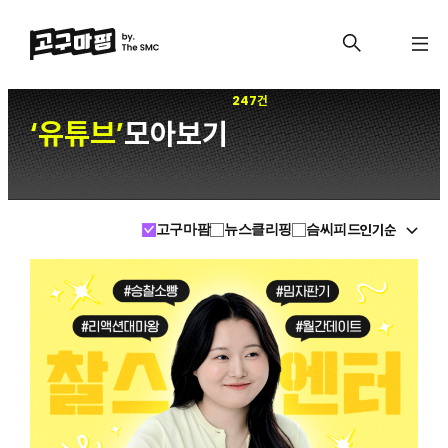
247건
유튜브
모아보기
‘
’
인기순
고구마팜
뉴스클리핑
슴씨피드