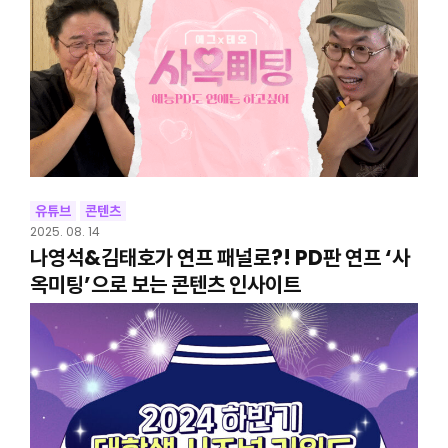
유튜브
콘텐츠
2025. 08. 14
나영석&김태호가 연프 패널로?! PD판 연프 ‘사
옥미팅’으로 보는 콘텐츠 인사이트