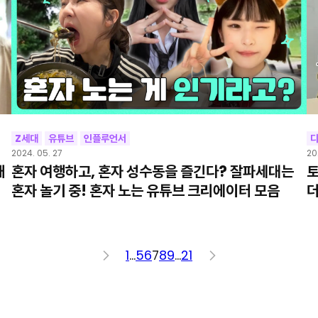
Z세대
유튜브
인플루언서
2024. 05. 27
20
재
혼자 여행하고, 혼자 성수동을 즐긴다? 잘파세대는
토
혼자 놀기 중! 혼자 노는 유튜브 크리에이터 모음
더
<
1
…
5
6
7
8
9
…
21
>