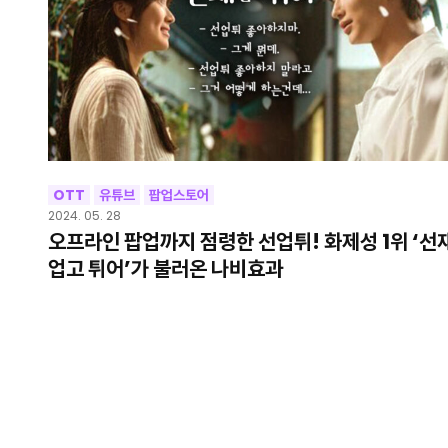
OTT
유튜브
팝업스토어
2024. 05. 28
오프라인 팝업까지 점령한 선업튀! 화제성 1위 ‘선
업고 튀어’가 불러온 나비효과