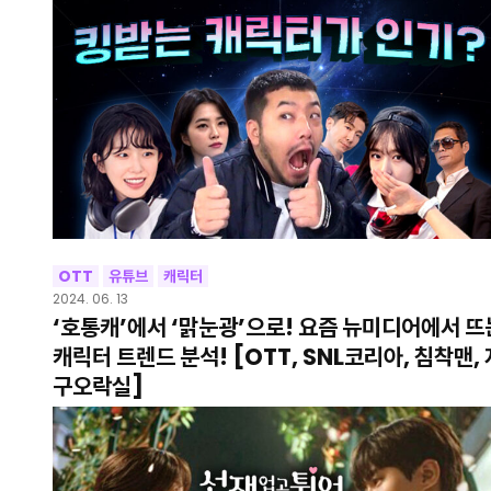
OTT
유튜브
캐릭터
2024. 06. 13
‘호통캐’에서 ‘맑눈광’으로! 요즘 뉴미디어에서 뜨
캐릭터 트렌드 분석! [OTT, SNL코리아, 침착맨, 
구오락실]