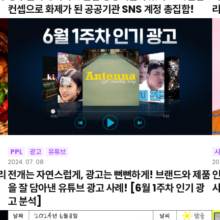
컨셉으로 화제가 된 공공기관 SNS 계정 총집합!
리
PPL
광고
유튜브
2024. 07. 08
20
리
전개는 자연스럽게, 광고는 뻔뻔하게! 브랜드와 제품
인
을 잘 담아낸 유튜브 광고 사례! [6월 1주차 인기 광
시
고 분석]