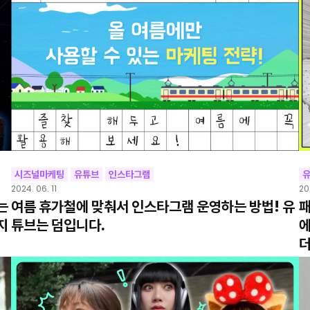
시즈널마케팅
유튜브
인스타그램
2024. 06. 11
20
는
여름 휴가철에 맞춰서 인스타그램 운영하는 방법! 유
패
지
튜브는 덤입니다.
에
더