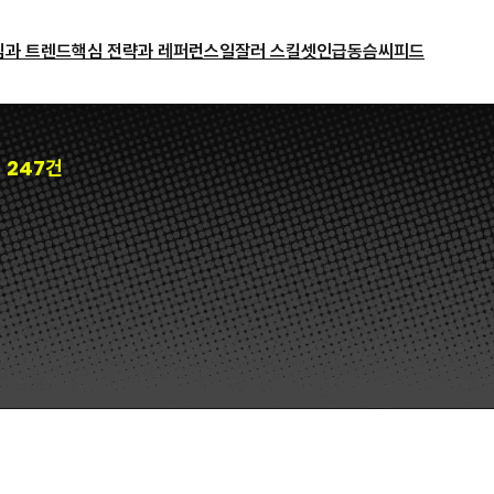
밈과 트렌드
핵심 전략과 레퍼런스
일잘러 스킬셋
인급동
슴씨피드
247건