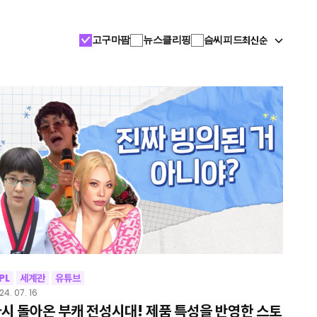
최신순
고구마팜
뉴스클리핑
슴씨피드
PL
세계관
유튜브
24. 07. 16
시 돌아온 부캐 전성시대! 제품 특성을 반영한 스토