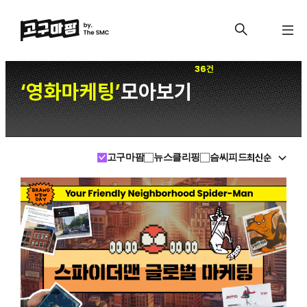
36건
영화마케팅
모아보기
‘
’
최신순
고구마팜
뉴스클리핑
슴씨피드