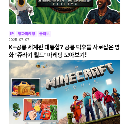
IP
영화마케팅
콜라보
2025. 07. 07
K-공룡 세계관 대통합? 공룡 덕후들 사로잡은 영
화 ‘쥬라기 월드’ 마케팅 모아보기!