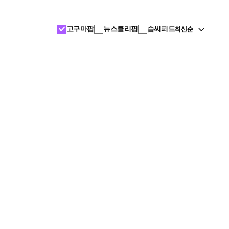
최신순
고구마팜
뉴스클리핑
슴씨피드