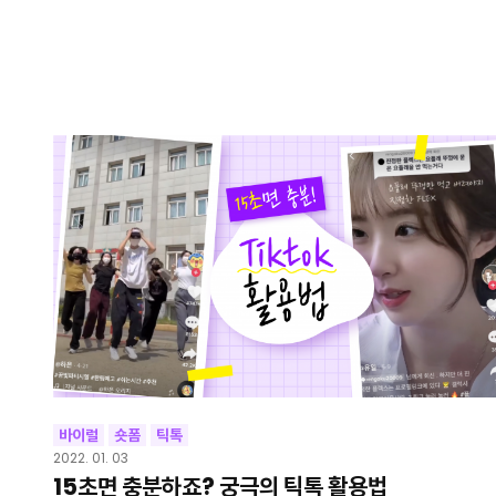
바이럴
숏폼
틱톡
2022. 01. 03
15초면 충분하죠? 궁극의 틱톡 활용법