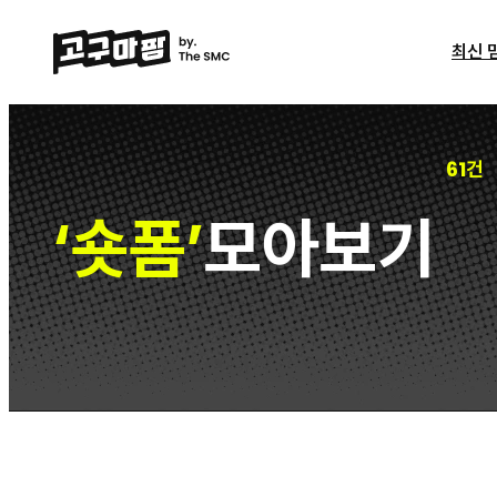
최신 
61건
숏폼
모아보기
‘
’