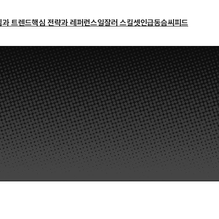
밈과 트렌드
핵심 전략과 레퍼런스
일잘러 스킬셋
인급동
슴씨피드