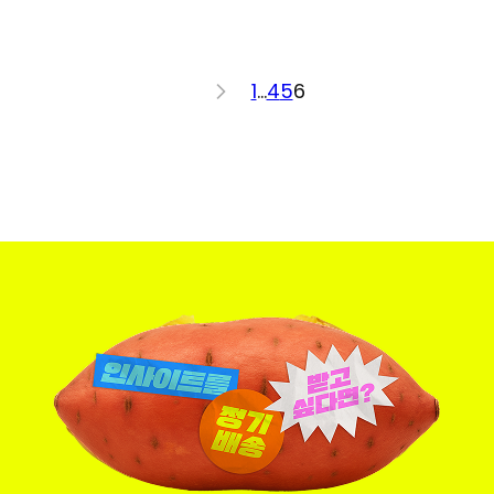
<
1
…
4
5
6