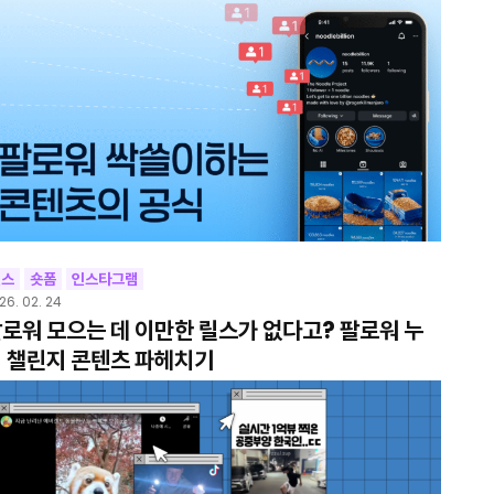
릴스
숏폼
인스타그램
26. 02. 24
로워 모으는 데 이만한 릴스가 없다고? 팔로워 누
 챌린지 콘텐츠 파헤치기