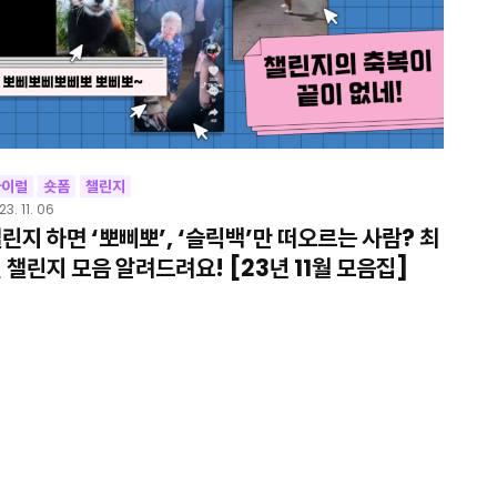
바이럴
숏폼
챌린지
23. 11. 06
린지 하면 ‘뽀삐뽀’, ‘슬릭백’만 떠오르는 사람? 최
 챌린지 모음 알려드려요! [23년 11월 모음집]