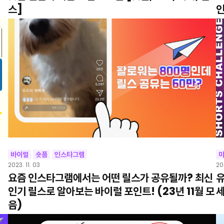
스]
인
바이럴
숏폼
인스타그램
2023. 11. 03
20
요즘 인스타그램에서는 어떤 릴스가 공유될까? 최신
유
인기 릴스로 알아보는 바이럴 포인트! (23년 11월 모
세
음)