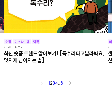
숏폼
인스타그램
틱톡
2023. 04. 25
20
보
최신 숏폼 트렌드 알아보기! [독수리타고날라봐요,
챌
멋지게 넘어지는 법]
신
<
1
2
3
4
…
6
>