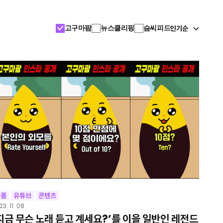
인기순
고구마팜
뉴스클리핑
슴씨피드
숏폼
유튜브
콘텐츠
23. 11. 08
지금 무슨 노래 듣고 계세요?’를 이을 일반인 레전드