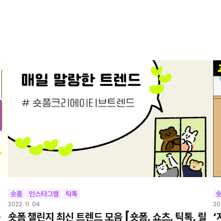
숏폼
인스타그램
틱톡
2022. 11. 04
20
숏
숏폼 챌린지 최신 트렌드 모음 [숏폼, 쇼츠, 틱톡, 릴
‘