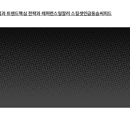
밈과 트렌드
핵심 전략과 레퍼런스
일잘러 스킬셋
인급동
슴씨피드