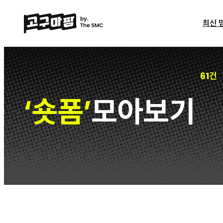
최신 
61건
숏폼
모아보기
‘
’