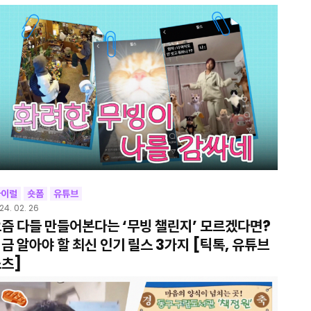
바이럴
숏폼
유튜브
24. 02. 26
즘 다들 만들어본다는 ‘무빙 챌린지’ 모르겠다면?
금 알아야 할 최신 인기 릴스 3가지 [틱톡, 유튜브
츠]