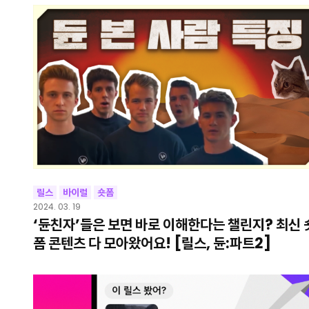
릴스
바이럴
숏폼
2024. 03. 19
‘듄친자’들은 보면 바로 이해한다는 챌린지? 최신 
폼 콘텐츠 다 모아왔어요! [릴스, 듄:파트2]