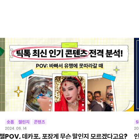
숏폼
챌린지
콘텐츠
S
2024. 06. 14
20
 챌
POV, 데카포, 포장계 무슨 말인지 모르겠다고요?
인