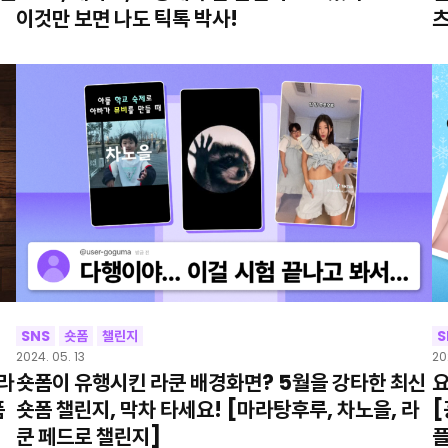
이
이것만 보면 나도 틱톡 박사!
츠
SNS
숏폼
챌린지
S
2024. 05. 13
20
라
숏폼이 유행시킨 라쿤 배경화면? 5월을 강타한 최신
요
폼
숏폼 챌린지, 막차 타세요! [마라탕후루, 차노을, 라
[
쿤 페드로 챌린지]
플