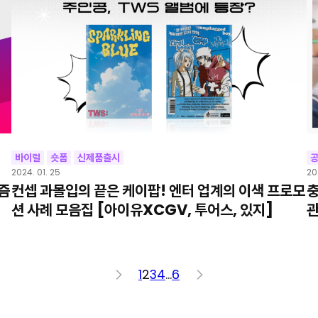
바이럴
숏폼
신제품출시
2024. 01. 25
20
즘
컨셉 과몰입의 끝은 케이팝! 엔터 업계의 이색 프로모
충
션 사례 모음집 [아이유XCGV, 투어스, 있지]
관
<
1
2
3
4
…
6
>