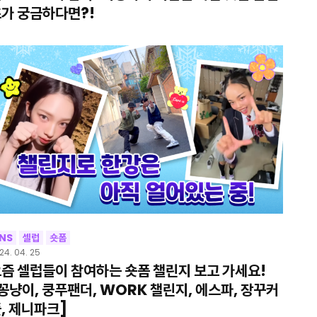
가 궁금하다면?!
NS
셀럽
숏폼
24. 04. 25
즘 셀럽들이 참여하는 숏폼 챌린지 보고 가세요!
꽁냥이, 쿵푸팬더, WORK 챌린지, 에스파, 장꾸커
, 제니파크]