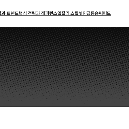
밈과 트렌드
핵심 전략과 레퍼런스
일잘러 스킬셋
인급동
슴씨피드