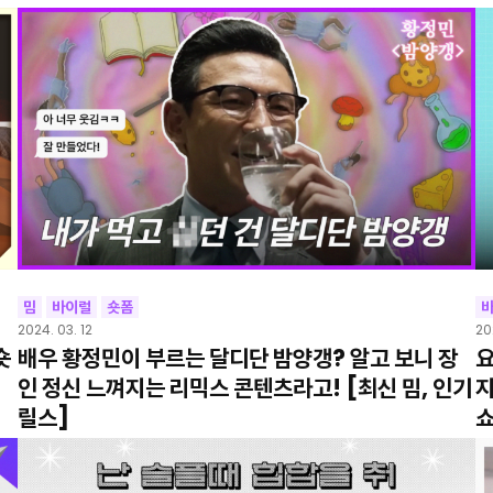
밈
바이럴
숏폼
2024. 03. 12
20
숏
배우 황정민이 부르는 달디단 밤양갱? 알고 보니 장
요
인 정신 느껴지는 리믹스 콘텐츠라고! [최신 밈, 인기
지
릴스]
쇼