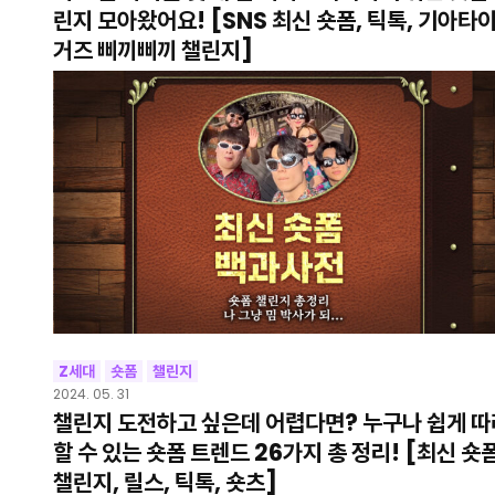
린지 모아왔어요! [SNS 최신 숏폼, 틱톡, 기아타
거즈 삐끼삐끼 챌린지]
Z세대
숏폼
챌린지
2024. 05. 31
챌린지 도전하고 싶은데 어렵다면? 누구나 쉽게 따
할 수 있는 숏폼 트렌드 26가지 총 정리! [최신 숏
챌린지, 릴스, 틱톡, 숏츠]