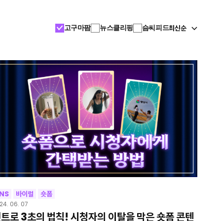
최신순
고구마팜
뉴스클리핑
슴씨피드
NS
바이럴
숏폼
24. 06. 07
트로 3초의 법칙! 시청자의 이탈을 막은 숏폼 콘텐