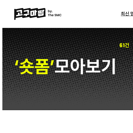
최신 
61건
숏폼
모아보기
‘
’