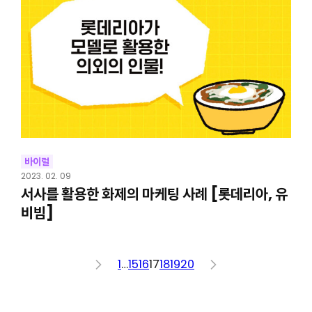
바이럴
2023. 02. 09
서사를 활용한 화제의 마케팅 사례 [롯데리아, 유
비빔]
<
1
…
15
16
17
18
19
20
>