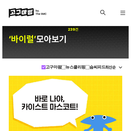
239건
바이럴
모아보기
‘
’
최신순
고구마팜
뉴스클리핑
슴씨피드