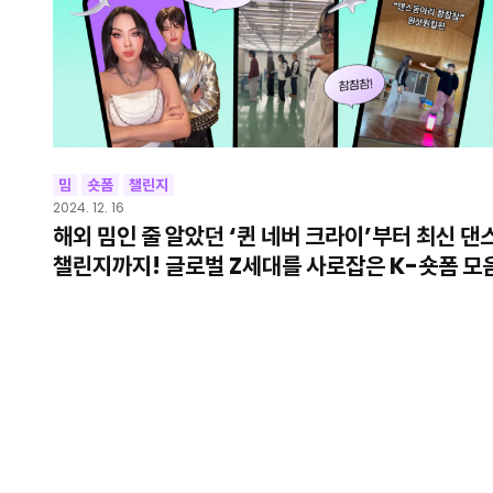
밈
숏폼
챌린지
2024. 12. 16
해외 밈인 줄 알았던 ‘퀸 네버 크라이’부터 최신 댄
챌린지까지! 글로벌 Z세대를 사로잡은 K-숏폼 모