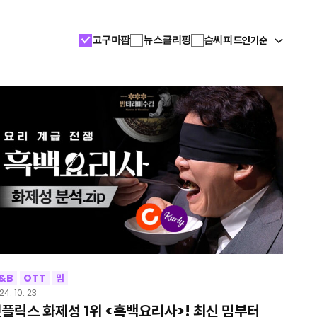
인기순
고구마팜
뉴스클리핑
슴씨피드
&B
OTT
밈
24. 10. 23
플릭스 화제성 1위 <흑백요리사>! 최신 밈부터