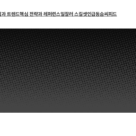
밈과 트렌드
핵심 전략과 레퍼런스
일잘러 스킬셋
인급동
슴씨피드