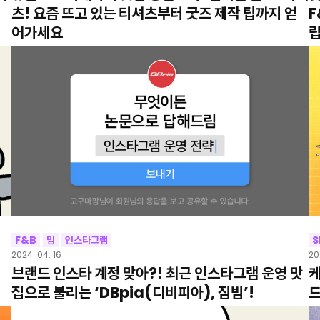
츠! 요즘 뜨고 있는 티셔츠부터 굿즈 제작 팁까지 얻
F
어가세요
F&B
밈
인스타그램
S
2024. 04. 16
20
브랜드 인스타 계정 맞아?! 최근 인스타그램 운영 맛
케
집으로 불리는 ‘DBpia(디비피아), 짐빔’!
드