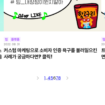
밈
플랫폼
2022. 08. 31
20
스
커스텀 마케팅으로 소비자 인증 욕구를 불러일으킨
트
음
사례가 궁금하다면? 클릭!
면
<
1
…
4
5
6
7
8
>