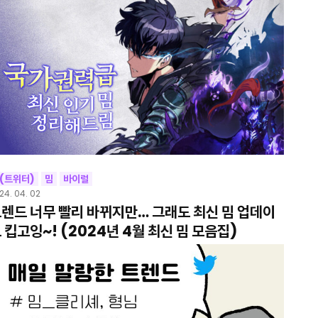
(트위터)
밈
바이럴
24. 04. 02
렌드 너무 빨리 바뀌지만… 그래도 최신 밈 업데이
 킵고잉~! (2024년 4월 최신 밈 모음집)