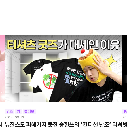
굿즈
밈
콜라보
F
2024. 09. 13
20
시
뉴진스도 피해가지 못한 승헌쓰의 ‘컨디션 난조’ 티셔
넷