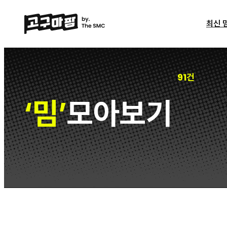
최신 
91건
밈
모아보기
‘
’