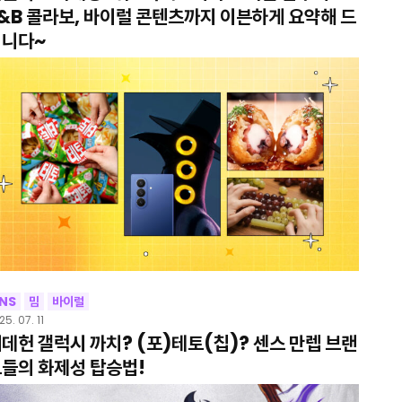
&B 콜라보, 바이럴 콘텐츠까지 이븐하게 요약해 드
립니다~
NS
밈
바이럴
25. 07. 11
데헌 갤럭시 까치? (포)테토(칩)? 센스 만렙 브랜
들의 화제성 탑승법!