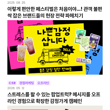
2025. 08. 25
이렇게 편안한 페스티벌은 처음이야…! 관객 불편
싹 잡은 브랜드들의 현장 전략 파헤치기
CSR
경험마케팅
오프라인
2026. 05. 12
스트레스를 팔 수 있는 팝업트럭? 메시지를 오프
라인 경험으로 확장한 감정가게 캠페인