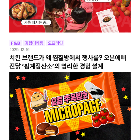
F&B
경험마케팅
오프라인
2025. 12. 16
치킨 브랜드가 왜 찜질방에서 행사를? 오븐에빠
진닭 ‘핑계정산소’의 영리한 경험 설계