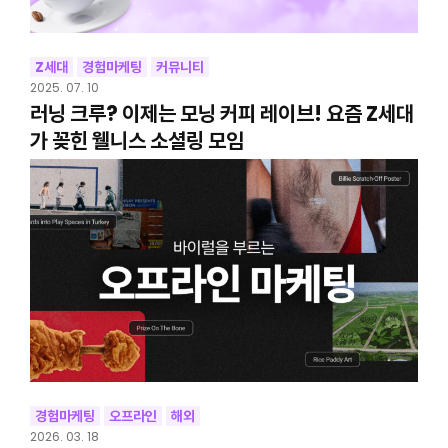
Z세대
경험마케팅
커뮤니티
2025. 07. 10
러닝 크루? 이제는 모닝 커피 레이브! 요즘 Z세대
가 꽂힌 웰니스 소셜링 모임
경험마케팅
오프라인
해외
2026. 03. 18