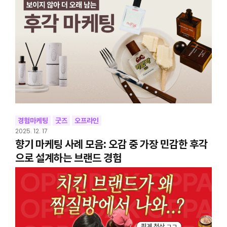
경험마케팅
굿즈
오프라인
2025. 12. 17
향기 마케팅 사례 모음: 오감 중 가장 민감한 후각
으로 설계하는 브랜드 경험