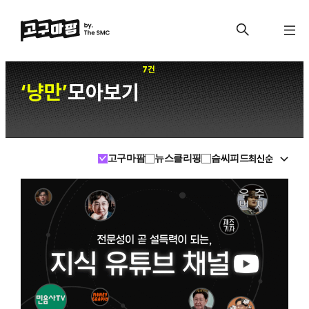
7건
냥만
모아보기
‘
’
최신순
고구마팜
뉴스클리핑
슴씨피드