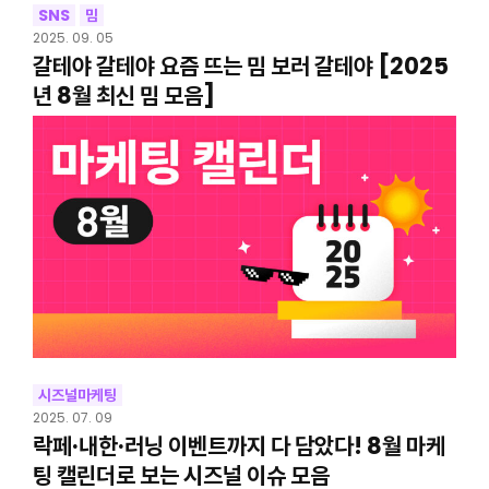
SNS
밈
2025. 09. 05
갈테야 갈테야 요즘 뜨는 밈 보러 갈테야 [2025
년 8월 최신 밈 모음]
시즈널마케팅
2025. 07. 09
락페·내한·러닝 이벤트까지 다 담았다! 8월 마케
팅 캘린더로 보는 시즈널 이슈 모음