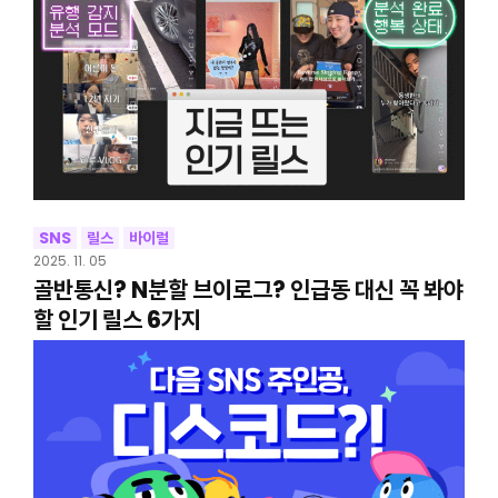
SNS
릴스
바이럴
2025. 11. 05
골반통신? N분할 브이로그? 인급동 대신 꼭 봐야
할 인기 릴스 6가지