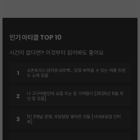
인기 아티클 TOP 10
시간이 없다면? 이것부터 읽어봐도 좋아요
마
오픈토삭스·암커프·네트백… 당장 써먹을 수 있는 여름 트렌
1
드 소재 모음
달성
나 고구마팜인데 요즘 뜨는 밈 가져왔다 [2026년 6월 최
2
신 밈 모음]
1인 3채널 운영, 우당탕탕 쌓아온 것들 [사내뷰공업 인터
3
뷰]
 레