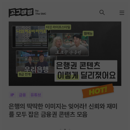
IP
금융
유튜브
F&
바이
은행의 딱딱한 이미지는 잊어라! 신뢰와 재미
통
를 모두 잡은 금융권 콘텐츠 모음
메