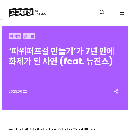
바이럴
콜라보
‘파워퍼프걸 만들기’가 7년 만에
화제가 된 사연 (feat. 뉴진스)
2023.06.22