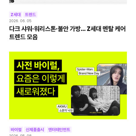
Z세대
트렌드
2026. 06. 05
다크 샤워·워리스톤·불안 가방… Z세대 멘탈 케어
트렌드 모음
바이럴
신제품출시
엔터테인먼트
2026. 05. 08