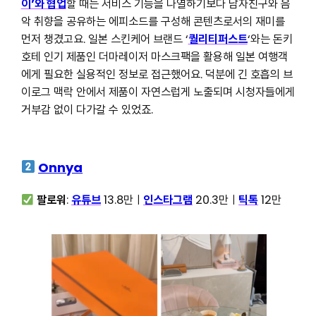
이’와 협업
할 때는 서비스 기능을 나열하기보다 남자친구와 음
악 취향을 공유하는 에피소드를 구성해 콘텐츠로서의 재미를
먼저 챙겼고요. 일본 스킨케어 브랜드 ‘
퀄리티퍼스트
‘와는 돈키
호테 인기 제품인 더마레이저 마스크팩을 활용해 일본 여행객
에게 필요한 실용적인 정보로 접근했어요. 덕분에 긴 호흡의 브
이로그 맥락 안에서 제품이 자연스럽게 노출되며 시청자들에게
거부감 없이 다가갈 수 있었죠.
Onnya
팔로워
:
유튜브
13.8만ㅣ
인스타그램
20.3만ㅣ
틱톡
12만