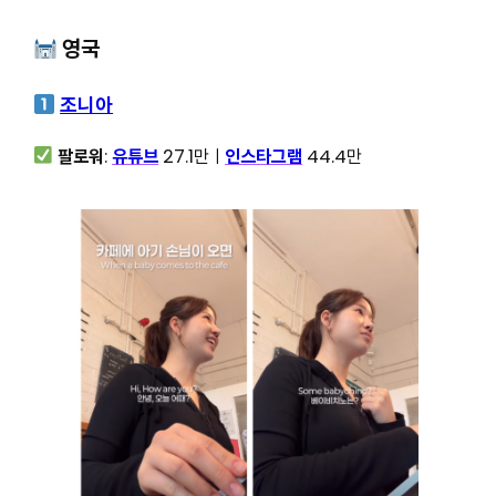
영국
조니아
팔로워
:
유튜브
27.1만ㅣ
인스타그램
44.4만