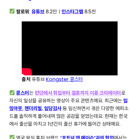
팔로워
:
유튜브
8.2만ㅣ
인스타그램
8.5천
출처
유튜브
Kongster 콩스터
콩스터
는
런던에서 취업부터 결혼까지 이룬 크리에이터
로
자신의 일상을 공유하는 영상이 주요 콘텐츠예요. 최근에는
임
밍아웃
,
젠더리빌
,
임당검사
등 임신하면서 겪은 다양한 에피소
드를 솔직하게 풀어내며 많은 공감을 얻었는데요. 현재는 한국
에서 출산을 마치고 1년간의 출산 휴가에 들어간 상태예요.
영국 왕실 홍차 브랜드
‘포트넘 앤 메이슨’과의 협업
에서는