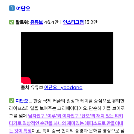
여단오
팔로워
:
유튜브
46.4만ㅣ
인스타그램
15.2만
출처
유튜브
여단오_yeodano
여단오
는 한중 국제 커플의 일상과 케미를 중심으로 유쾌한
라이프스타일을 보여주는 크리에이터예요. 단순히 커플 브이로
그를 넘어
남자친구 ‘여루’와 여자친구 ‘단오’의 재치 있는 티키
타카로 일상적인 순간을 하나의 재미있는 에피소드로 만들어내
는 것이 특징
이죠. 특히 중국 현지의 풍경과 문화를 영상으로 담