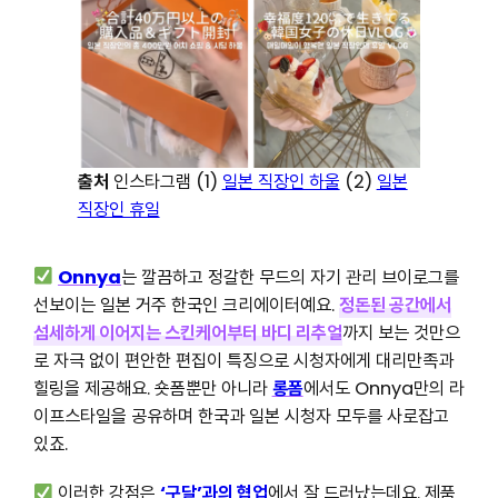
출처
인스타그램 (1)
일본 직장인 하울
(2)
일본
직장인 휴일
Onnya
는 깔끔하고 정갈한 무드의 자기 관리 브이로그를
선보이는 일본 거주 한국인 크리에이터예요.
정돈된 공간에서
섬세하게 이어지는 스킨케어부터 바디 리추얼
까지 보는 것만으
로 자극 없이 편안한 편집이 특징으로 시청자에게 대리만족과
힐링을 제공해요. 숏폼뿐만 아니라
롱폼
에서도 Onnya만의 라
이프스타일을 공유하며 한국과 일본 시청자 모두를 사로잡고
있죠.
이러한 강점은
‘구달’과의 협업
에서 잘 드러났는데요. 제품