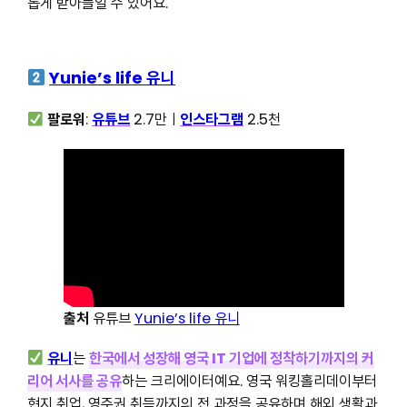
롭게 받아들일 수 있어요.
Yunie’s life 유니
팔로워
:
유튜브
2.7만ㅣ
인스타그램
2.5천
출처
유튜브
Yunie’s life 유니
유니
는
한국에서 성장해 영국 IT 기업에 정착하기까지의 커
리어 서사를 공
유
하는 크리에이터예요. 영국 워킹홀리데이부터
현지 취업, 영주권 취득까지의 전 과정을 공유하며 해외 생활과