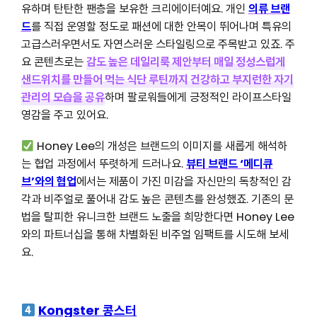
유하며 탄탄한 팬층을 보유한 크리에이터예요. 개인
의류 브랜
드
를 직접 운영할 정도로 패션에 대한 안목이 뛰어나며 특유의
고급스러우면서도 자연스러운 스타일링으로 주목받고 있죠. 주
요 콘텐츠로는
감도 높은 데일리룩 제안부터 매일 정성스럽게
샌드위치를 만들어 먹는 식단 루틴까지 건강하고 부지런한 자기
관리의 모습을 공유
하며 팔로워들에게 긍정적인 라이프스타일
영감을 주고 있어요.
Honey Lee의 개성은 브랜드의 이미지를 새롭게 해석하
는 협업 과정에서 뚜렷하게 드러나요.
뷰티 브랜드 ‘메디큐
브’와의 협업
에서는 제품이 가진 미감을 자신만의 독창적인 감
각과 비주얼로 풀어내 감도 높은 콘텐츠를 완성했죠. 기존의 문
법을 탈피한 유니크한 브랜드 노출을 희망한다면 Honey Lee
와의 파트너십을 통해 차별화된 비주얼 임팩트를 시도해 보세
요.
Kongster 콩스터