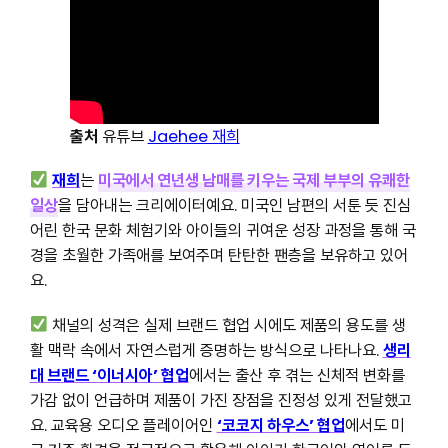
출처
유튜브
Jaehee 재희
재희
는
미국에서 연년생 남매를 키우는 국제 부부의 유쾌한
일상
을 담아내는 크리에이터예요. 미국인 남편의 서툰 듯 진심
어린 한국 문화 체험기와 아이들의 귀여운 성장 과정을 통해 국
경을 초월한 가족애를 보여주며 탄탄한 팬층을 보유하고 있어
요.
채널의 성격은 실제 브랜드 협업 시에도 제품의 용도를 생
활 맥락 속에서 자연스럽게 증명하는 방식으로 나타나요.
생리
대 브랜드 ‘이너시아’ 협업
에서는 출산 후 겪는 신체적 변화를
가감 없이 언급하며 제품이 가진 장점을 진정성 있게 전달했고
요. 교육용 오디오 플레이어인
‘코코지 하우스’ 협업
에서도 미