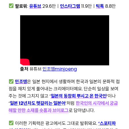
팔로워
:
유튜브
29.6만ㅣ
인스타그램
11.9만ㅣ
틱톡
8.8만
출처
유튜브
민조엥minjoeng
민조엥
은 일본 현지에서 생활하며 한국과 일본의 문화적 접
점을 재치 있게 풀어내는 크리에이터예요. 단순히 일상을 보여
주는 것에 그치지 않고 ‘
일본의 동창회 뿌시고 온 한국인
‘이나
‘
일본 12년차도 헷갈리는 일본어
‘처럼
한국인의 시각에서 궁금
해할 만한 소재를 숏폼과 브이로그
로 담아냅니다.
이러한 기획력은 광고에서도 그대로 발휘돼요.
‘스포티파