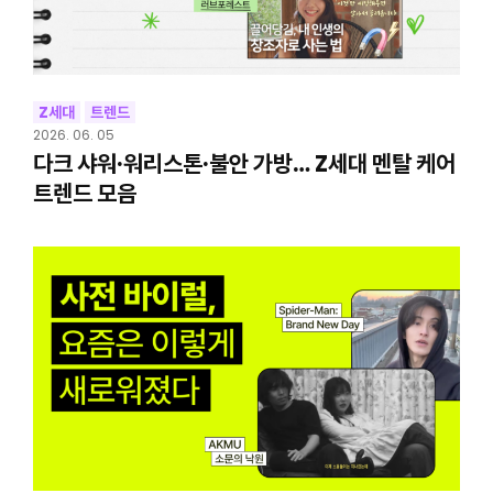
Z세대
트렌드
2026. 06. 05
다크 샤워·워리스톤·불안 가방… Z세대 멘탈 케어
트렌드 모음