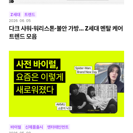
Z세대
트렌드
2026. 06. 05
다크 샤워·워리스톤·불안 가방… Z세대 멘탈 케어
트렌드 모음
바이럴
신제품출시
엔터테인먼트