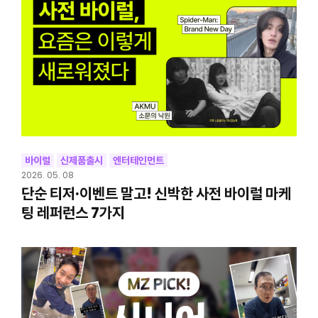
바이럴
신제품출시
엔터테인먼트
2026. 05. 08
단순 티저·이벤트 말고! 신박한 사전 바이럴 마케
팅 레퍼런스 7가지