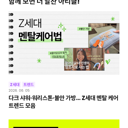
함께 보면 더 알찬 아티클!
Z세대
트렌드
2026. 06. 05
다크 샤워·워리스톤·불안 가방… Z세대 멘탈 케어
트렌드 모음