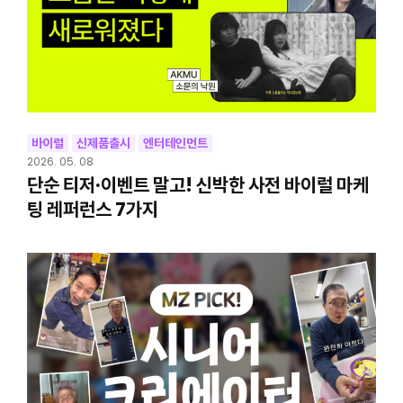
바이럴
신제품출시
엔터테인먼트
2026. 05. 08
단순 티저·이벤트 말고! 신박한 사전 바이럴 마케
팅 레퍼런스 7가지