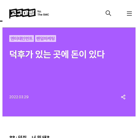
엔터테인먼트
팬덤마케팅
덕후가 있는 곳에 돈이 있다
2022.03.29
?? : 덕질… 너 뭐 돼?