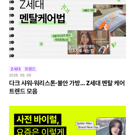
Z세대
트렌드
2026. 06. 05
다크 샤워·워리스톤·불안 가방… Z세대 멘탈 케어
트렌드 모음