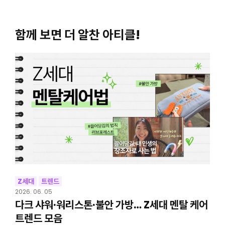
함께 보면 더 알찬 아티클!
Z세대
트렌드
2026. 06. 05
다크 샤워·워리스톤·불안 가방… Z세대 멘탈 케어
트렌드 모음